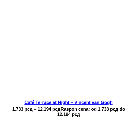
Café Terrace at Night – Vincent van Gogh
1.733
рсд
–
12.194
рсд
Raspon cena: od 1.733 рсд do
12.194 рсд