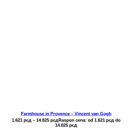
Farmhouse in Provence – Vincent van Gogh
1.621
рсд
–
14.825
рсд
Raspon cena: od 1.621 рсд do
14.825 рсд