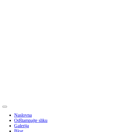
Naslovna
Odštampajte sliku
Galerija
Blog