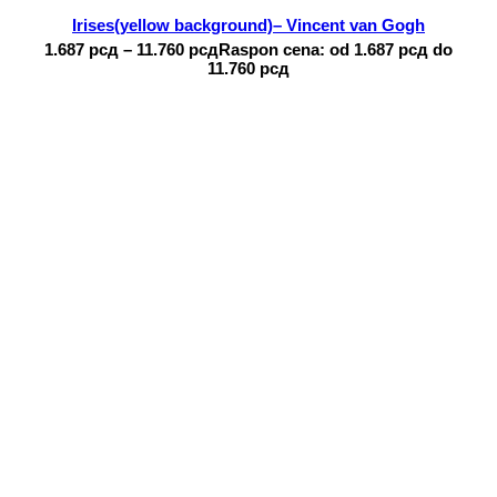
Irises(yellow background)– Vincent van Gogh
1.687
рсд
–
11.760
рсд
Raspon cena: od 1.687 рсд do
11.760 рсд