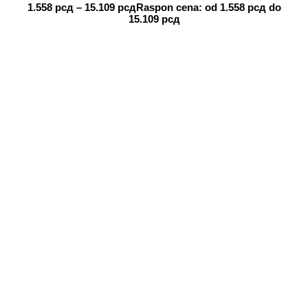
1.558
рсд
–
15.109
рсд
Raspon cena: od 1.558 рсд do
15.109 рсд