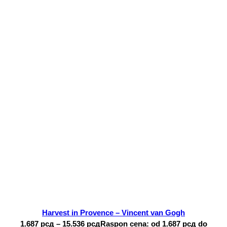
Harvest in Provence – Vincent van Gogh
1.687
рсд
–
15.536
рсд
Raspon cena: od 1.687 рсд do