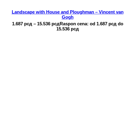
Landscape with House and Ploughman – Vincent van
Gogh
1.687
рсд
–
15.536
рсд
Raspon cena: od 1.687 рсд do
15.536 рсд