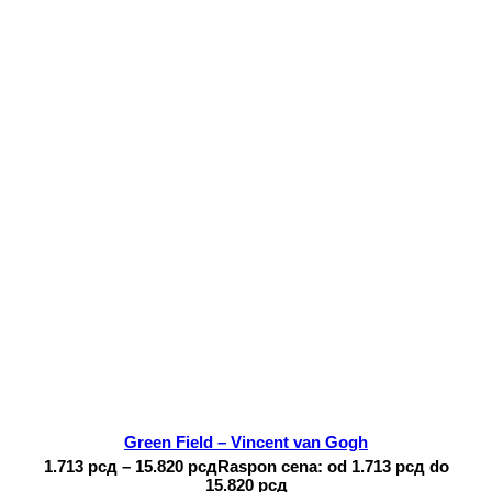
Green Field – Vincent van Gogh
1.713
рсд
–
15.820
рсд
Raspon cena: od 1.713 рсд do
15.820 рсд