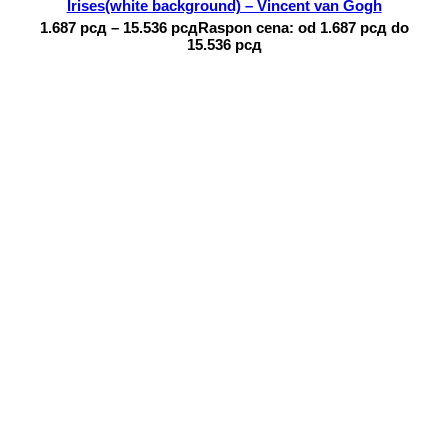
Irises(white background) – Vincent van Gogh
1.687
рсд
–
15.536
рсд
Raspon cena: od 1.687 рсд do
15.536 рсд