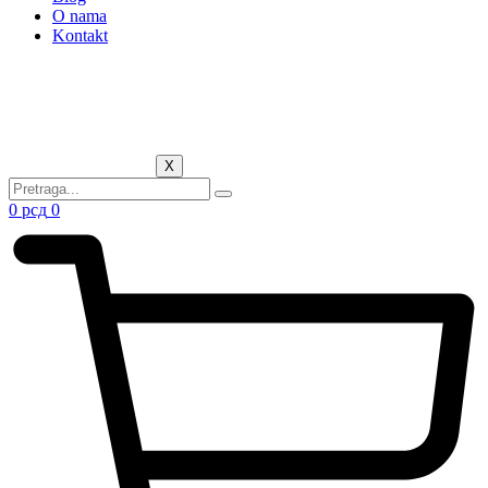
O nama
Kontakt
X
0
рсд
0