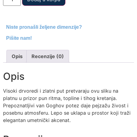
Niste pronašli željene dimenzije?
Pišite nam!
Opis
Recenzije (0)
Opis
Visoki drvoredi i zlatni put pretvaraju ovu sliku na
platnu u prizor pun ritma, topline i tihog kretanja.
Prepoznatljivi van Goghov potez daje pejzažu živost i
posebnu atmosferu. Lepo se uklapa u prostor koji traži
elegantan umetnički akcenat.