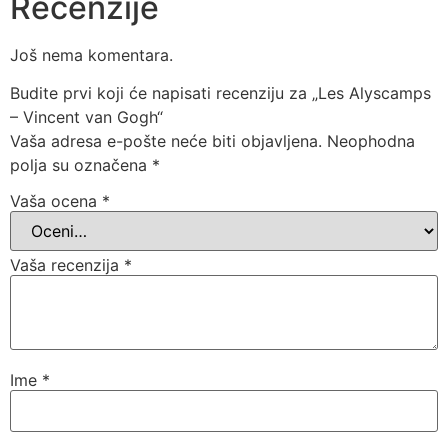
Recenzije
Još nema komentara.
Budite prvi koji će napisati recenziju za „Les Alyscamps
– Vincent van Gogh“
Vaša adresa e-pošte neće biti objavljena.
Neophodna
polja su označena
*
Vaša ocena
*
Vaša recenzija
*
Ime
*