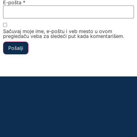
E-pošta
*
Sačuvaj moje ime, e-poštu i veb mesto u ovom
pregledaču veba za sledeći put kada komentarišem.