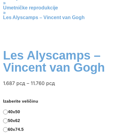
»
Umetničke reprodukcije
»
Les Alyscamps – Vincent van Gogh
Les Alyscamps –
Vincent van Gogh
1.687
рсд
–
11.760
рсд
Izaberite veličinu
40x50
50x62
60x74.5