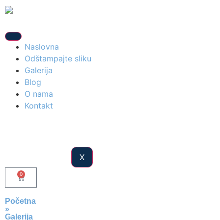
Naslovna
Odštampajte sliku
Galerija
Blog
O nama
Kontakt
X
0
Početna
»
Galerija