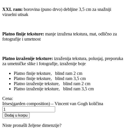
XXL ram:
borovina (puno drvo) debljine 3,5 cm za snažniji
vizuelni utisak
Platno finije teksture
:
manje izražena tekstura, mat, odlično za
fotografije i umetnost
Platno izraženije teksture
:
izraženija tekstura, polusjaj, preporuka
za umetničke slike i fotografije, izraženije boje
Platno finije teksture, blind ram 2 cm
Platno finije teksture, blind ram 3,5 cm
Platno izraženije teksture, blind ram 2 cm
Platno izraženije teksture, blind ram 3,5 cm
Cena:
Irises(garden composition) – Vincent van Gogh količina
Dodaj u korpu
Niste pronašli željene dimenzije?