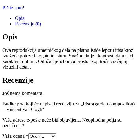
Pišite nam!
Opis
Recenzije (0)
Opis
Ova reprodukcija umetničkog dela na platnu ističe lepotu irisa kroz
izražene poteze i bogatu teksturu. Snažne linije i kontrasti daju slici
karakter i dubinu. Odličan je izbor za prostor koji traži izražajniji
vizuelni detalj.
Recenzije
Još nema komentara.
Budite prvi koji će napisati recenziju za „Irises(garden composition)
– Vincent van Gogh“
Vaša adresa e-pošte neće biti objavljena.
Neophodna polja su
označena
*
Vaša ocena
*