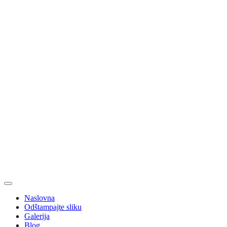
Naslovna
Odštampajte sliku
Galerija
Blog