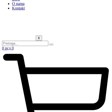
O nama
Kontakt
X
0
рсд
0