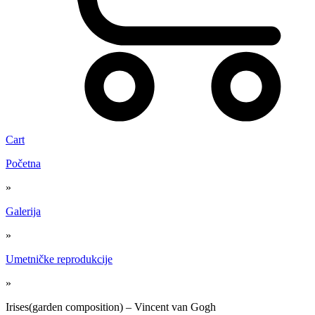
Cart
Početna
»
Galerija
»
Umetničke reprodukcije
»
Irises(garden composition) – Vincent van Gogh