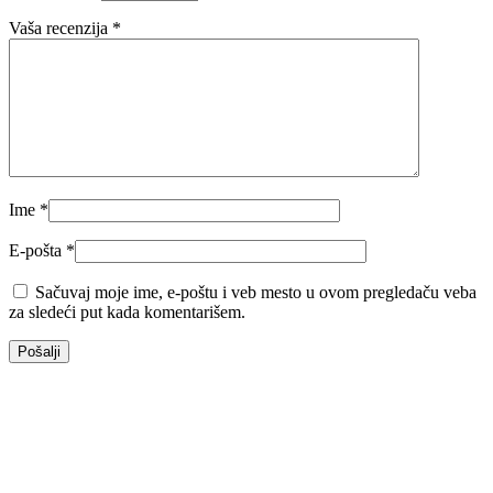
Vaša recenzija
*
Ime
*
E-pošta
*
Sačuvaj moje ime, e-poštu i veb mesto u ovom pregledaču veba
za sledeći put kada komentarišem.