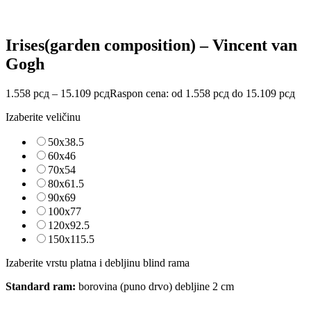
Irises(garden composition) – Vincent van
Gogh
1.558
рсд
–
15.109
рсд
Raspon cena: od 1.558 рсд do 15.109 рсд
Izaberite veličinu
50x38.5
60x46
70x54
80x61.5
90x69
100x77
120x92.5
150x115.5
Izaberite vrstu platna i debljinu blind rama
Standard ram:
borovina (puno drvo) debljine 2 cm