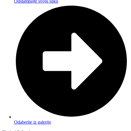
Odštampajte svoju sliku
Odaberite iz galerije