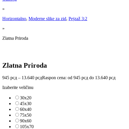
»
Horizontalno
,
Moderne slike za zid
,
Pejzaž 3:2
»
Zlatna Priroda
Zlatna Priroda
945
рсд
–
13.640
рсд
Raspon cena: od 945 рсд do 13.640 рсд
Izaberite veličinu
30x20
45x30
60x40
75x50
90x60
105x70