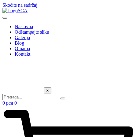
Skočite na sadržaj
Naslovna
Odštampajte sliku
Galerija
Blog
O nama
Kontakt
X
0
рсд
0