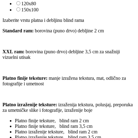
120x80
150x100
Izaberite vrstu platna i debljinu blind rama
Standard ram:
borovina (puno drvo) debljine 2 cm
XXL ram:
borovina (puno drvo) debljine 3,5 cm za snažniji
vizuelni utisak
Platno finije teksture
:
manje izražena tekstura, mat, odlično za
fotografije i umetnost
Platno izraženije teksture
:
izraženija tekstura, polusjaj, preporuka
za umetničke slike i fotografije, izraženije boje
Platno finije teksture, blind ram 2 cm
Platno finije teksture, blind ram 3,5 cm
Platno izraženije teksture, blind ram 2 cm
Platno izraženije teksture, blind ram 3,5 cm