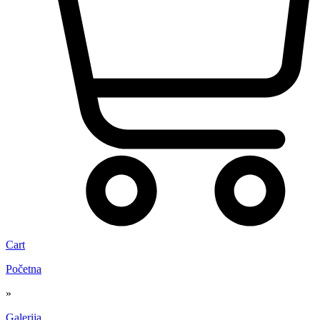
Cart
Početna
»
Galerija