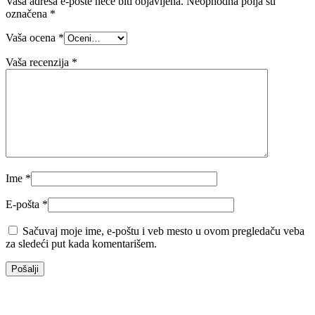
Vaša adresa e-pošte neće biti objavljena.
Neophodna polja su
označena
*
Vaša ocena
*
Vaša recenzija
*
Ime
*
E-pošta
*
Sačuvaj moje ime, e-poštu i veb mesto u ovom pregledaču veba
za sledeći put kada komentarišem.