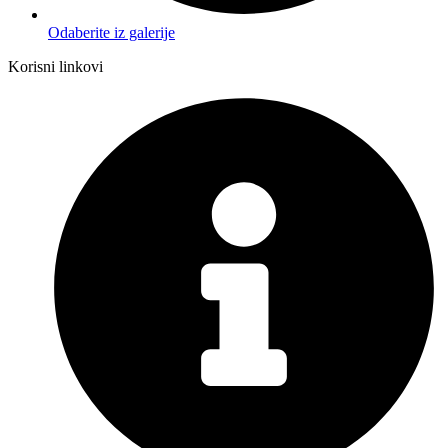
Odaberite iz galerije
Korisni linkovi