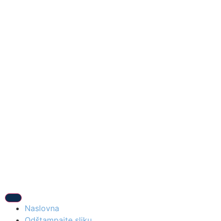
Naslovna
Odštampajte sliku