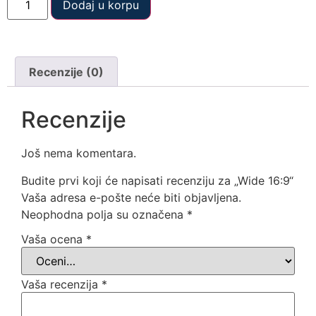
Dodaj u korpu
Recenzije (0)
Recenzije
Još nema komentara.
Budite prvi koji će napisati recenziju za „Wide 16:9“
Vaša adresa e-pošte neće biti objavljena.
Neophodna polja su označena
*
Vaša ocena
*
Vaša recenzija
*