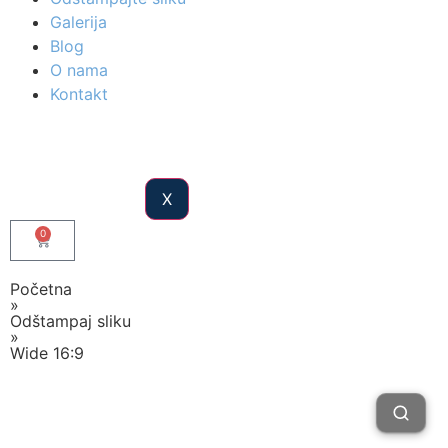
Galerija
Blog
O nama
Kontakt
X
0
Početna
»
Odštampaj sliku
»
Wide 16:9