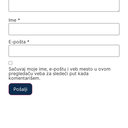
Ime
*
E-pošta
*
Sačuvaj moje ime, e-poštu i veb mesto u ovom
pregledaču veba za sledeći put kada
komentarišem.