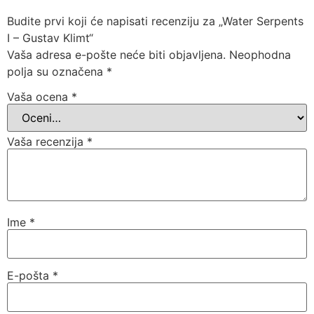
Budite prvi koji će napisati recenziju za „Water Serpents
I – Gustav Klimt“
Vaša adresa e-pošte neće biti objavljena.
Neophodna
polja su označena
*
Vaša ocena
*
Vaša recenzija
*
Ime
*
E-pošta
*