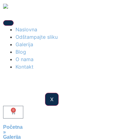
Naslovna
Odštampajte sliku
Galerija
Blog
O nama
Kontakt
X
0
Početna
»
Galerija