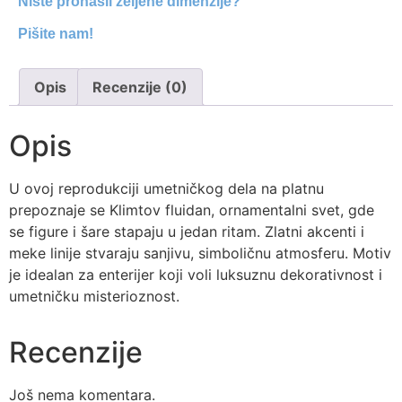
Niste pronašli željene dimenzije?
Pišite nam!
Opis
Recenzije (0)
Opis
U ovoj reprodukciji umetničkog dela na platnu
prepoznaje se Klimtov fluidan, ornamentalni svet, gde
se figure i šare stapaju u jedan ritam. Zlatni akcenti i
meke linije stvaraju sanjivu, simboličnu atmosferu. Motiv
je idealan za enterijer koji voli luksuznu dekorativnost i
umetničku misterioznost.
Recenzije
Još nema komentara.