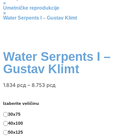
»
Umetničke reprodukcije
»
Water Serpents I – Gustav Klimt
Water Serpents I –
Gustav Klimt
1.834
рсд
–
8.753
рсд
Izaberite veličinu
30x75
40x100
50x125