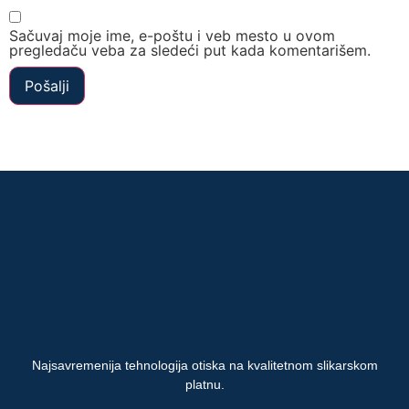
Sačuvaj moje ime, e-poštu i veb mesto u ovom
pregledaču veba za sledeći put kada komentarišem.
Najsavremenija tehnologija otiska na kvalitetnom slikarskom
platnu.