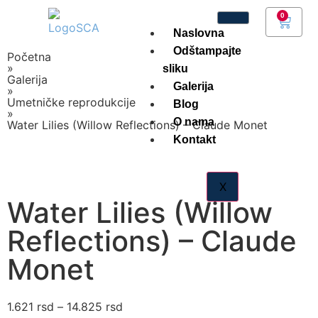
0
Naslovna
Odštampajte
Početna
»
sliku
Galerija
Galerija
»
Umetničke reprodukcije
Blog
»
O nama
Water Lilies (Willow Reflections) – Claude Monet
Kontakt
X
Water Lilies (Willow
Reflections) – Claude
Monet
1.621
–
14.825