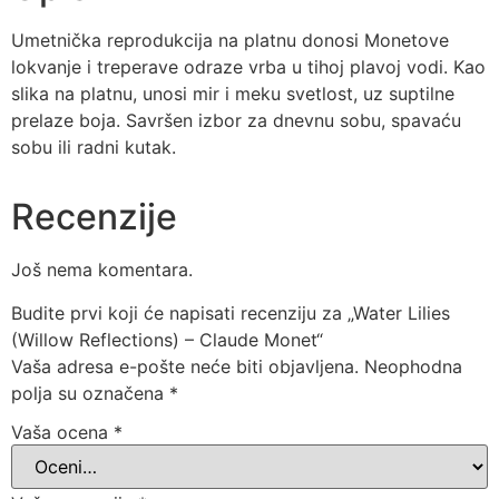
Umetnička reprodukcija na platnu donosi Monetove
lokvanje i treperave odraze vrba u tihoj plavoj vodi. Kao
slika na platnu, unosi mir i meku svetlost, uz suptilne
prelaze boja. Savršen izbor za dnevnu sobu, spavaću
sobu ili radni kutak.
Recenzije
Još nema komentara.
Budite prvi koji će napisati recenziju za „Water Lilies
(Willow Reflections) – Claude Monet“
Vaša adresa e-pošte neće biti objavljena.
Neophodna
polja su označena
*
Vaša ocena
*