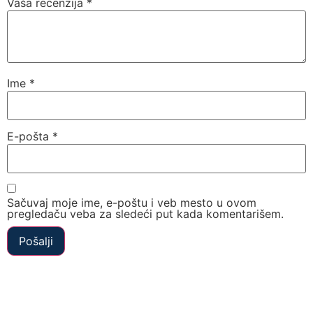
Vaša recenzija
*
Ime
*
E-pošta
*
Sačuvaj moje ime, e-poštu i veb mesto u ovom
pregledaču veba za sledeći put kada komentarišem.