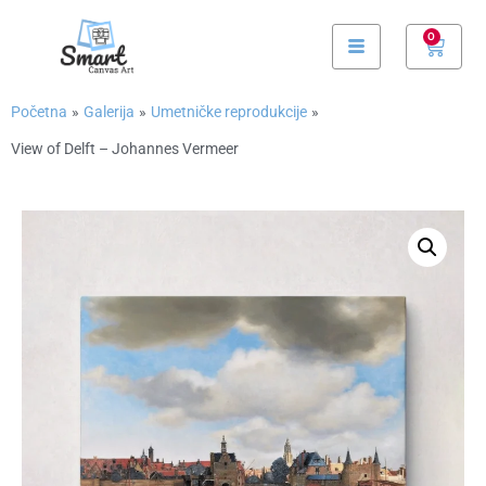
0
Početna
»
Galerija
»
Umetničke reprodukcije
»
View of Delft – Johannes Vermeer