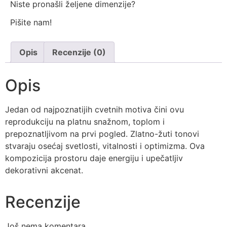
Niste pronašli željene dimenzije?
Pišite nam!
Opis
Recenzije (0)
Opis
Jedan od najpoznatijih cvetnih motiva čini ovu
reprodukciju na platnu snažnom, toplom i
prepoznatljivom na prvi pogled. Zlatno-žuti tonovi
stvaraju osećaj svetlosti, vitalnosti i optimizma. Ova
kompozicija prostoru daje energiju i upečatljiv
dekorativni akcenat.
Recenzije
Još nema komentara.