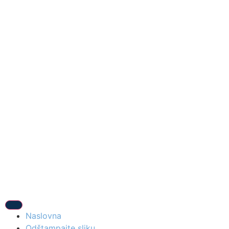
Naslovna
Odštampajte sliku