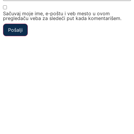
Sačuvaj moje ime, e-poštu i veb mesto u ovom
pregledaču veba za sledeći put kada komentarišem.