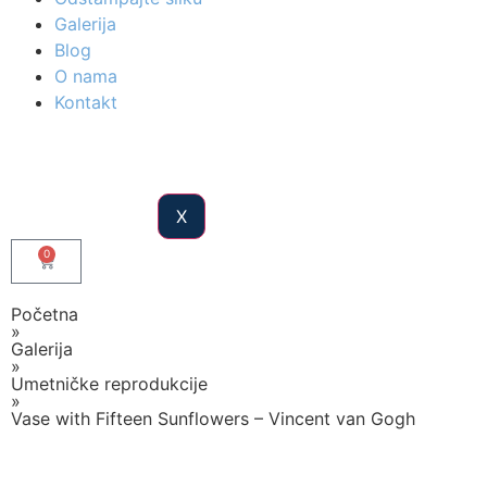
Galerija
Blog
O nama
Kontakt
X
0
Početna
»
Galerija
»
Umetničke reprodukcije
»
Vase with Fifteen Sunflowers – Vincent van Gogh