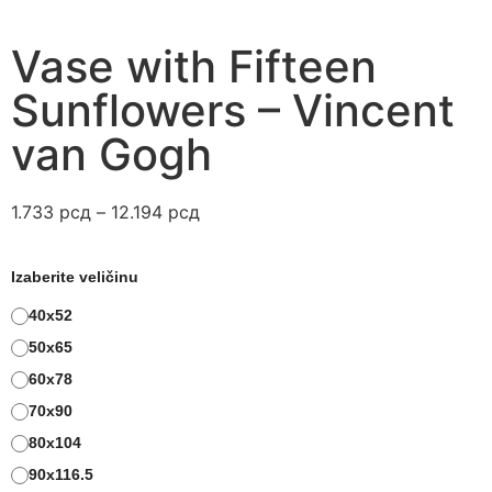
Vase with Fifteen
Sunflowers – Vincent
van Gogh
1.733
рсд
–
12.194
рсд
Izaberite veličinu
40x52
50x65
60x78
70x90
80x104
90x116.5