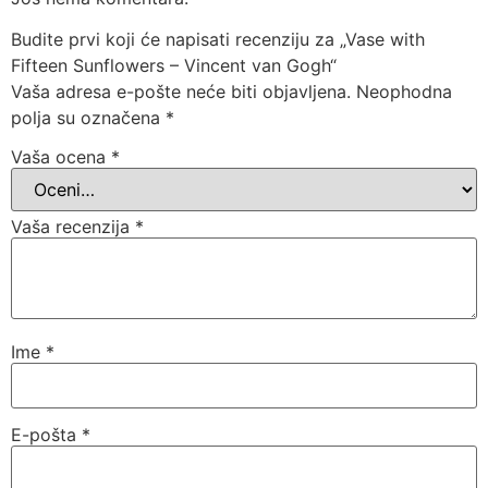
Budite prvi koji će napisati recenziju za „Vase with
Fifteen Sunflowers – Vincent van Gogh“
Vaša adresa e-pošte neće biti objavljena.
Neophodna
polja su označena
*
Vaša ocena
*
Vaša recenzija
*
Ime
*
E-pošta
*