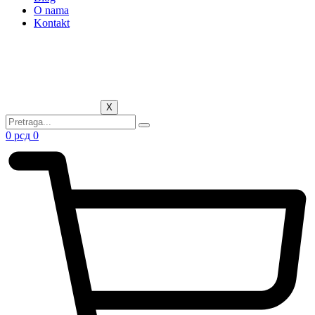
O nama
Kontakt
X
0
рсд
0