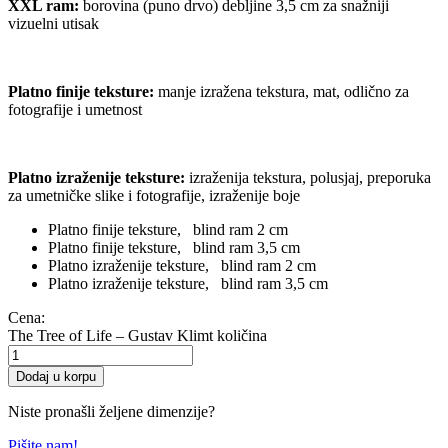
XXL ram:
borovina (puno drvo) debljine 3,5 cm za snažniji
vizuelni utisak
Platno finije teksture
:
manje izražena tekstura, mat, odlično za
fotografije i umetnost
Platno izraženije teksture
:
izraženija tekstura, polusjaj, preporuka
za umetničke slike i fotografije, izraženije boje
Platno finije teksture, blind ram 2 cm
Platno finije teksture, blind ram 3,5 cm
Platno izraženije teksture, blind ram 2 cm
Platno izraženije teksture, blind ram 3,5 cm
Cena:
The Tree of Life – Gustav Klimt količina
Dodaj u korpu
Niste pronašli željene dimenzije?
Pišite nam!