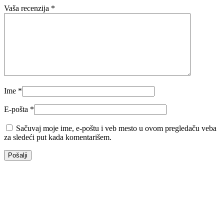
Vaša recenzija
*
Ime
*
E-pošta
*
Sačuvaj moje ime, e-poštu i veb mesto u ovom pregledaču veba
za sledeći put kada komentarišem.