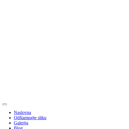
Naslovna
Odštampajte sliku
Galerija
Blog