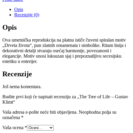
Opis
Recenzije (0)
Opis
Ova umetnička reprodukcija na platnu ističe čuveni spiralan motiv
„Drveta života“, pun zlatnih ornamenata i simbolike. Ritam linija i
dekorativni detalji stvaraju osećaj harmonije, povezanosti i
elegancije. Motiv unosi luksuzan sjaj i prepoznatljivu secesijsku
estetiku u enterijer.
Recenzije
Još nema komentara.
Budite prvi koji će napisati recenziju za „The Tree of Life – Gustav
Klimt“
Vaša adresa e-pošte neće biti objavljena.
Neophodna polja su
označena
*
Vaša ocena
*