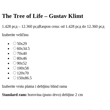
The Tree of Life – Gustav Klimt
1.428
рсд
–
12.360
рсд
Raspon cena: od 1.428 рсд do 12.360 рсд
Izaberite veličinu
50x29
60x34.5
70x40
80x46
90x52
100x58
120x70
150x86.5
Izaberite vrstu platna i debljinu blind rama
Standard ram:
borovina (puno drvo) debljine 2 cm