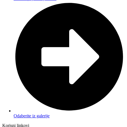
Odaberite iz galerije
Korisni linkovi