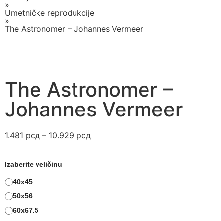
»
Umetničke reprodukcije
»
The Astronomer – Johannes Vermeer
The Astronomer –
Johannes Vermeer
1.481
рсд
–
10.929
рсд
Izaberite veličinu
40x45
50x56
60x67.5