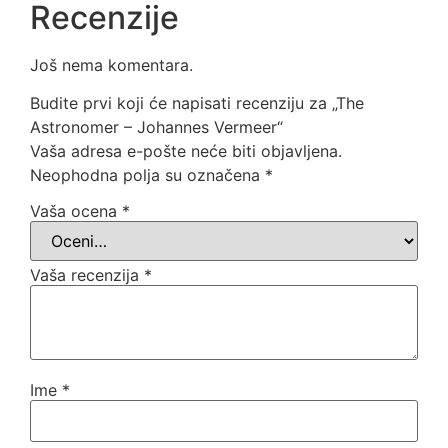
Recenzije
Još nema komentara.
Budite prvi koji će napisati recenziju za „The
Astronomer – Johannes Vermeer“
Vaša adresa e-pošte neće biti objavljena.
Neophodna polja su označena
*
Vaša ocena
*
Vaša recenzija
*
Ime
*