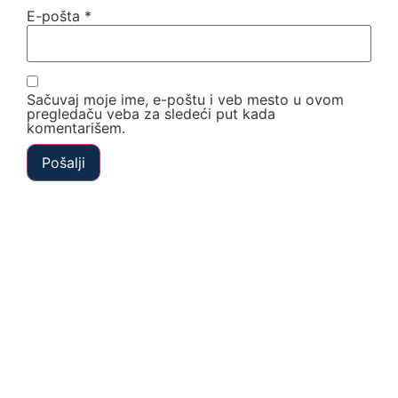
E-pošta
*
Sačuvaj moje ime, e-poštu i veb mesto u ovom
pregledaču veba za sledeći put kada
komentarišem.