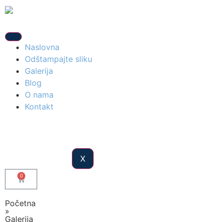
Naslovna
Odštampajte sliku
Galerija
Blog
O nama
Kontakt
X
0
Početna
»
Galerija