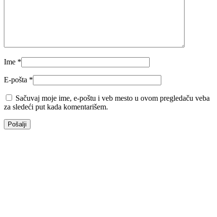
Ime
*
E-pošta
*
Sačuvaj moje ime, e-poštu i veb mesto u ovom pregledaču veba
za sledeći put kada komentarišem.