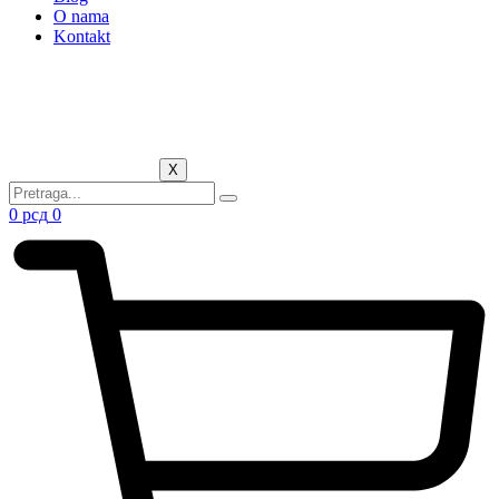
O nama
Kontakt
X
0
рсд
0