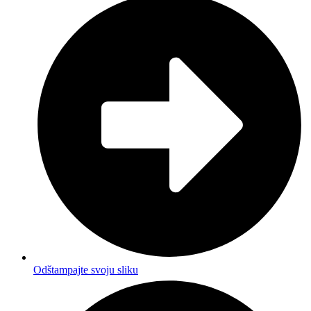
Odštampajte svoju sliku