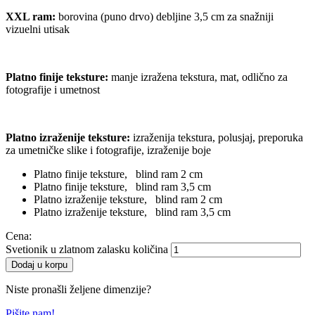
XXL ram:
borovina (puno drvo) debljine 3,5 cm za snažniji
vizuelni utisak
Platno finije teksture
:
manje izražena tekstura, mat, odlično za
fotografije i umetnost
Platno izraženije teksture
:
izraženija tekstura, polusjaj, preporuka
za umetničke slike i fotografije, izraženije boje
Platno finije teksture, blind ram 2 cm
Platno finije teksture, blind ram 3,5 cm
Platno izraženije teksture, blind ram 2 cm
Platno izraženije teksture, blind ram 3,5 cm
Cena:
Svetionik u zlatnom zalasku količina
Dodaj u korpu
Niste pronašli željene dimenzije?
Pišite nam!