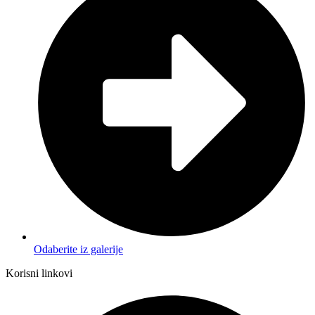
Odaberite iz galerije
Korisni linkovi