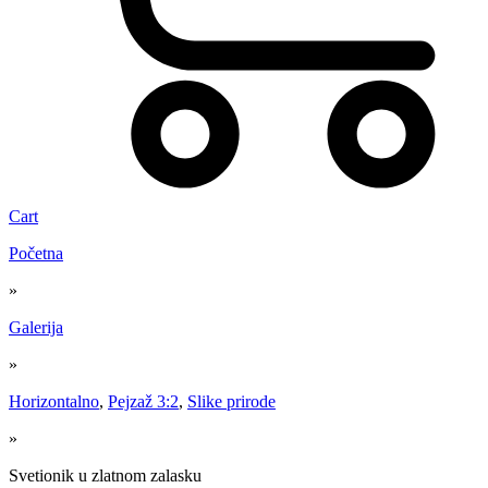
Cart
Početna
»
Galerija
»
Horizontalno
,
Pejzaž 3:2
,
Slike prirode
»
Svetionik u zlatnom zalasku