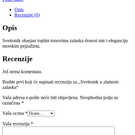
Opis
Recenzije (0)
Opis
Svetionik obasjan toplim tonovima zalaska donosi mir i eleganciju
morskim pejzažima.
Recenzije
Još nema komentara.
Budite prvi koji će napisati recenziju za „Svetionik u zlatnom
zalasku“
Vaša adresa e-pošte neće biti objavljena.
Neophodna polja su
označena
*
Vaša ocena
*
Vaša recenzija
*