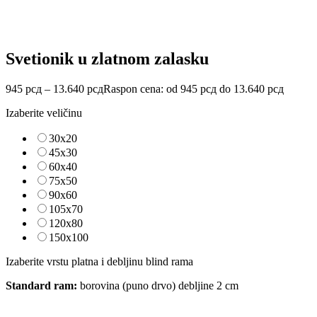
Svetionik u zlatnom zalasku
945
рсд
–
13.640
рсд
Raspon cena: od 945 рсд do 13.640 рсд
Izaberite veličinu
30x20
45x30
60x40
75x50
90x60
105x70
120x80
150x100
Izaberite vrstu platna i debljinu blind rama
Standard ram:
borovina (puno drvo) debljine 2 cm