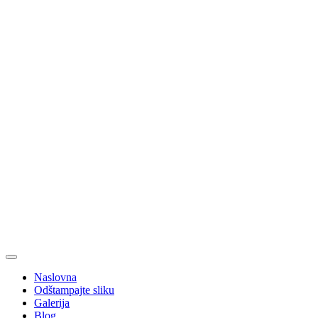
Naslovna
Odštampajte sliku
Galerija
Blog