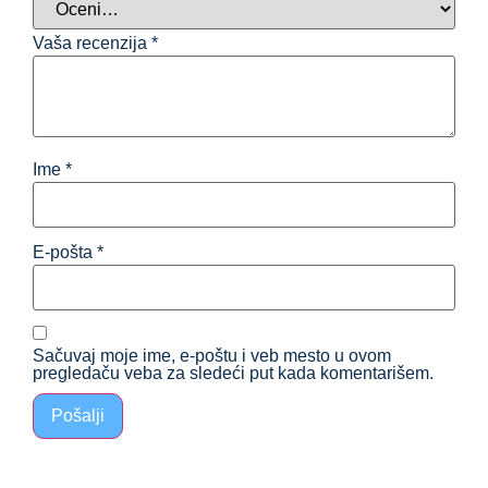
Vaša recenzija
*
Ime
*
E-pošta
*
Sačuvaj moje ime, e-poštu i veb mesto u ovom
pregledaču veba za sledeći put kada komentarišem.