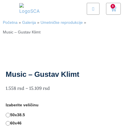
0
Početna
»
Galerija
»
Umetničke reprodukcije
»
Music – Gustav Klimt
Music – Gustav Klimt
1.558
–
15.109
Izaberite veličinu
50x38.5
60x46