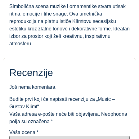
Simbolična scena muzike i ornamentike stvara utisak
ritma, emocije i tihe snage. Ova umetnička
reprodukcija na platnu ističe Klimtovu secesijsku
estetiku kroz zlatne tonove i dekorativne forme. Idealan
izbor za prostor koji želi kreativnu, inspirativnu
atmosferu.
Recenzije
Još nema komentara.
Budite prvi koji će napisati recenziju za „Music –
Gustav Klimt“
Vaša adresa e-pošte neće biti objavljena.
Neophodna
polja su označena
*
Vaša ocena
*