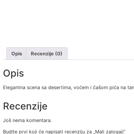
Opis
Recenzije (0)
Opis
Elegantna scena sa desertima, voćem i čašom pića na ta
Recenzije
Još nema komentara.
Budite prvi koji će napisati recenziju za „Mali zalogaji“