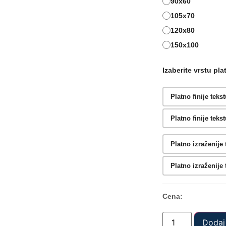
90x60
105x70
120x80
150x100
Izaberite vrstu pl
Platno finije tek
Platno finije tek
Platno izraženije
Platno izraženije
Cena:
Dodaj