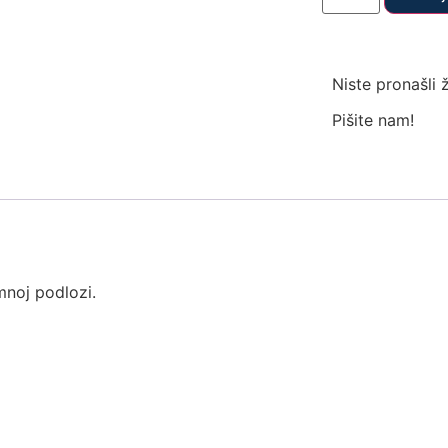
Niste pronašli 
Pišite nam!
mnoj podlozi.