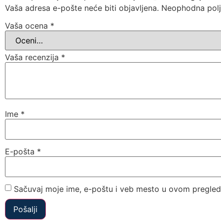
Vaša adresa e-pošte neće biti objavljena.
Neophodna pol
Vaša ocena
*
Vaša recenzija
*
Ime
*
E-pošta
*
Sačuvaj moje ime, e-poštu i veb mesto u ovom pregled