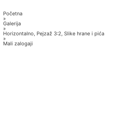
Početna
»
Galerija
»
Horizontalno
,
Pejzaž 3:2
,
Slike hrane i pića
»
Mali zalogaji