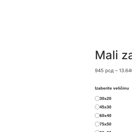
Mali z
945
рсд
–
13.6
Izaberite veličinu
30x20
45x30
60x40
75x50