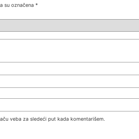
ja su označena
*
aču veba za sledeći put kada komentarišem.