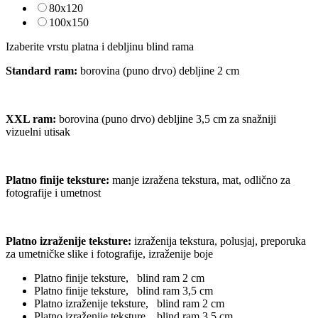
80x120
100x150
Izaberite vrstu platna i debljinu blind rama
Standard ram:
borovina (puno drvo) debljine 2 cm
XXL ram:
borovina (puno drvo) debljine 3,5 cm za snažniji
vizuelni utisak
Platno finije teksture
:
manje izražena tekstura, mat, odlično za
fotografije i umetnost
Platno izraženije teksture
:
izraženija tekstura, polusjaj, preporuka
za umetničke slike i fotografije, izraženije boje
Platno finije teksture, blind ram 2 cm
Platno finije teksture, blind ram 3,5 cm
Platno izraženije teksture, blind ram 2 cm
Platno izraženije teksture, blind ram 3,5 cm