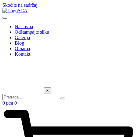
Skočite na sadržaj
Naslovna
Odštampajte sliku
Galerija
Blog
O nama
Kontakt
X
0
рсд
0