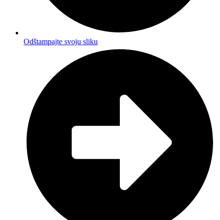
Odštampajte svoju sliku