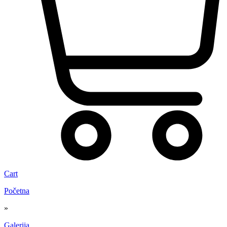
Cart
Početna
»
Galerija