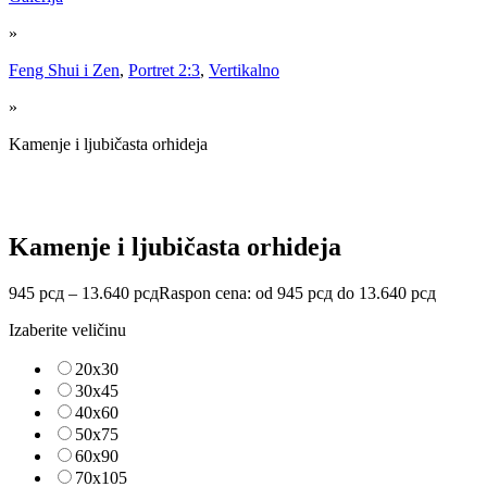
»
Feng Shui i Zen
,
Portret 2:3
,
Vertikalno
»
Kamenje i ljubičasta orhideja
Kamenje i ljubičasta orhideja
945
рсд
–
13.640
рсд
Raspon cena: od 945 рсд do 13.640 рсд
Izaberite veličinu
20x30
30x45
40x60
50x75
60x90
70x105