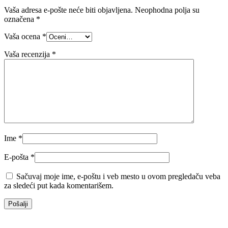
Vaša adresa e-pošte neće biti objavljena.
Neophodna polja su
označena
*
Vaša ocena
*
Vaša recenzija
*
Ime
*
E-pošta
*
Sačuvaj moje ime, e-poštu i veb mesto u ovom pregledaču veba
za sledeći put kada komentarišem.