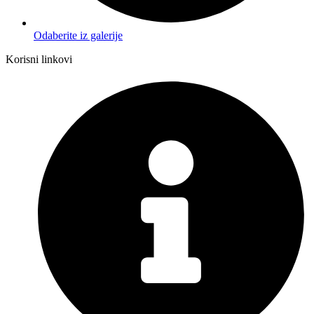
Odaberite iz galerije
Korisni linkovi