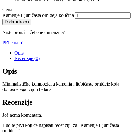
Cena:
Kamenje i ljubičasta orhideja količina
Dodaj u korpu
Niste pronašli željene dimenzije?
Pišite nam!
Opis
Recenzije (0)
Opis
Minimalistička kompozicija kamenja i ljubičaste orhideje koja
donosi eleganciju i balans.
Recenzije
Još nema komentara.
Budite prvi koji će napisati recenziju za „Kamenje i ljubičasta
orhideja“