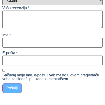
Vaša recenzija
*
Ime
*
E-pošta
*
Sačuvaj moje ime, e-poštu i veb mesto u ovom pregledaču
veba za sledeći put kada komentarišem.