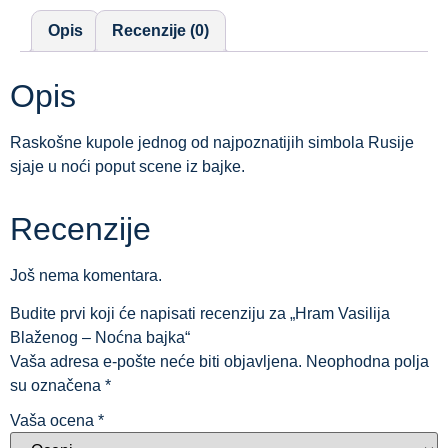
Opis
Recenzije (0)
Opis
Raskošne kupole jednog od najpoznatijih simbola Rusije
sjaje u noći poput scene iz bajke.
Recenzije
Još nema komentara.
Budite prvi koji će napisati recenziju za „Hram Vasilija
Blaženog – Noćna bajka“
Vaša adresa e-pošte neće biti objavljena.
Neophodna polja
su označena
*
Vaša ocena
*