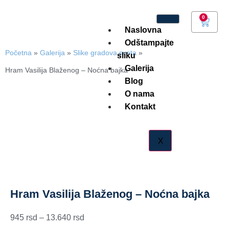
0
Naslovna
Odštampajte
Početna
»
Galerija
»
Slike gradova sveta
»
sliku
Galerija
Hram Vasilija Blaženog – Noćna bajka
Blog
O nama
Kontakt
X
Hram Vasilija Blaženog – Noćna bajka
945
–
13.640