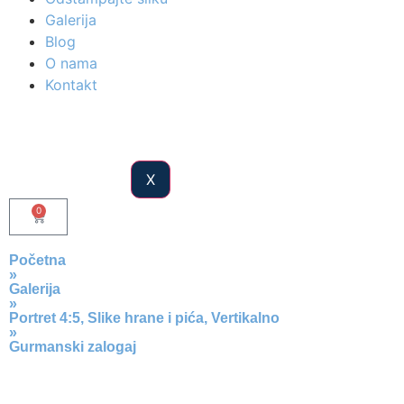
Galerija
Blog
O nama
Kontakt
X
0
Početna
»
Galerija
»
Portret 4:5
,
Slike hrane i pića
,
Vertikalno
»
Gurmanski zalogaj