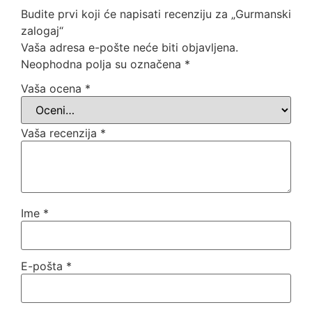
Budite prvi koji će napisati recenziju za „Gurmanski
zalogaj“
Vaša adresa e-pošte neće biti objavljena.
Neophodna polja su označena
*
Vaša ocena
*
Vaša recenzija
*
Ime
*
E-pošta
*