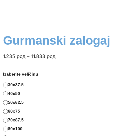
Gurmanski zalogaj
1.235
рсд
–
11.833
рсд
Izaberite veličinu
30x37.5
40x50
50x62.5
60x75
70x87.5
80x100