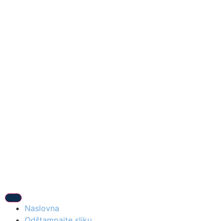
Naslovna
Odštampajte sliku