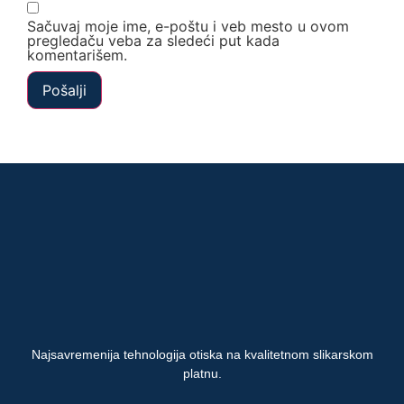
Sačuvaj moje ime, e-poštu i veb mesto u ovom
pregledaču veba za sledeći put kada
komentarišem.
Najsavremenija tehnologija otiska na kvalitetnom slikarskom
platnu.