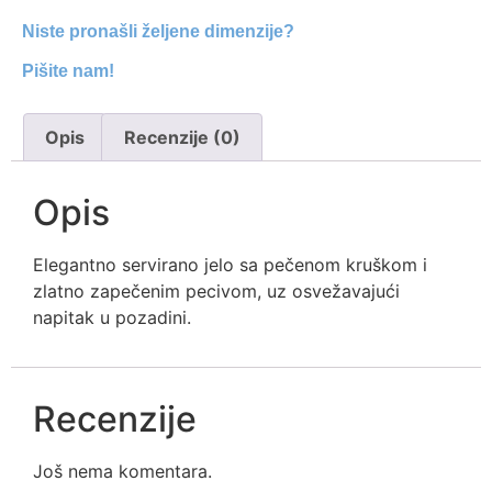
Niste pronašli željene dimenzije?
Pišite nam!
Opis
Recenzije (0)
Opis
Elegantno servirano jelo sa pečenom kruškom i
zlatno zapečenim pecivom, uz osvežavajući
napitak u pozadini.
Recenzije
Još nema komentara.