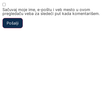
Sačuvaj moje ime, e-poštu i veb mesto u ovom
pregledaču veba za sledeći put kada komentarišem.