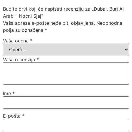
Budite prvi koji će napisati recenziju za „Dubai, Burj Al
Arab – Noćni Sjaj“
Vaša adresa e-pošte neće biti objavljena.
Neophodna
polja su označena
*
Vaša ocena
*
Vaša recenzija
*
Ime
*
E-pošta
*