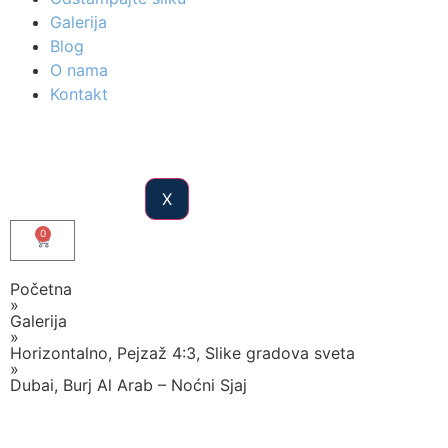
Galerija
Blog
O nama
Kontakt
X
0
Početna
»
Galerija
»
Horizontalno
,
Pejzaž 4:3
,
Slike gradova sveta
»
Dubai, Burj Al Arab – Noćni Sjaj