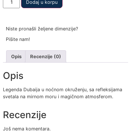
Dodaj u korpu
Niste pronašli željene dimenzije?
Pišite nam!
Opis
Recenzije (0)
Opis
Legenda Dubaija u noćnom okruženju, sa refleksijama
svetala na mirnom moru i magičnom atmosferom.
Recenzije
Još nema komentara.