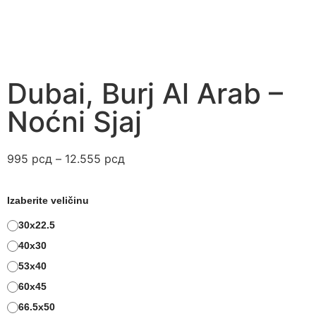
Dubai, Burj Al Arab –
Noćni Sjaj
995
рсд
–
12.555
рсд
Izaberite veličinu
30x22.5
40x30
53x40
60x45
66.5x50