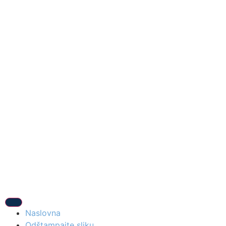
Naslovna
Odštampajte sliku