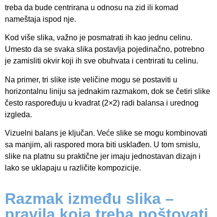
treba da bude centrirana u odnosu na zid ili komad
nameštaja ispod nje.
Kod više slika, važno je posmatrati ih kao jednu celinu.
Umesto da se svaka slika postavlja pojedinačno, potrebno
je zamisliti okvir koji ih sve obuhvata i centrirati tu celinu.
Na primer, tri slike iste veličine mogu se postaviti u
horizontalnu liniju sa jednakim razmakom, dok se četiri slike
često raspoređuju u kvadrat (2×2) radi balansa i urednog
izgleda.
Vizuelni balans je ključan. Veće slike se mogu kombinovati
sa manjim, ali raspored mora biti usklađen. U tom smislu,
slike na platnu su praktične jer imaju jednostavan dizajn i
lako se uklapaju u različite kompozicije.
Razmak između slika –
pravila koja treba poštovati